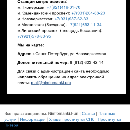
Станции метро офисов
:
м.Пионерская:
+7(921)416-01-70
м.Комендантский проспект:
+7(931)204-88-20
м.Новочеркасская:
+7(931)987-62-33
м.Московская (Звездная):
+7(921)653-11-34
м.Лиговский проспект (площадь Восстания):
+7(921)578-83-95
Мы на карте:
Адрес:
г.Санкт-Петербург, ул Новочеркасская
Дополнительный номер:
8 (812) 603-42-14
Для связи с администрацией сайта необходимо
направить обращение на адрес электронной
почты:
mail
@
nimfomanki
.
pro
Все права защищены. Nimfomanki.Fun |
Статьи
|
Платные
услуги
|
Информация
|
Улицы проституток СПб
|
Проститутки
Питера